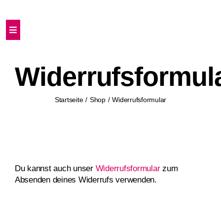
Zum
Inhalt
springen
Toggle
Navigation
Home
Widerrufsformul
Erstelle deine Clarity-Card
Startseite
Shop
Widerrufsformular
Für wen sinnvoll?
Produkte
Du kannst auch unser
Widerrufsformular
zum
Absenden deines Widerrufs verwenden.
Shop
Warenkorb