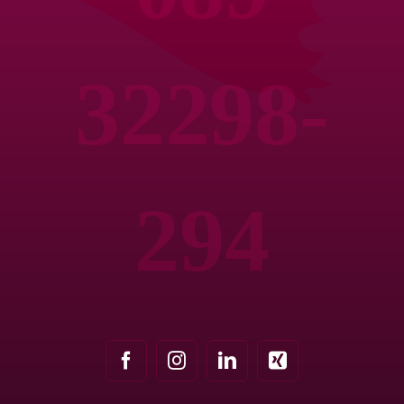
32298-
294