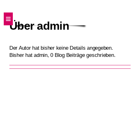
Zum
Inhalt
springen
Toggle
Über
admin
Navigation
Home
Der Autor hat bisher keine Details angegeben.
Bisher hat admin, 0 Blog Beiträge geschrieben.
Erstelle deine Clarity-Card
Für wen sinnvoll?
Produkte
Shop
Warenkorb