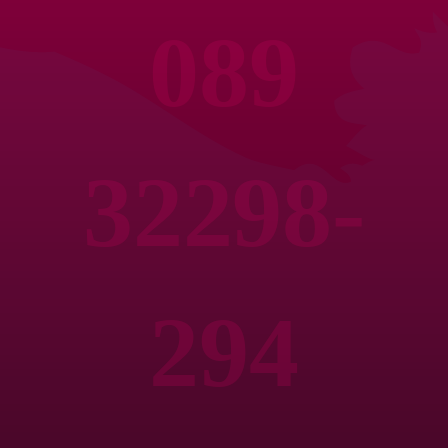
089
32298-
294