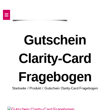
Zum
Inhalt
springen
Toggle
Navigation
Home
Gutschein
Erstelle deine Clarity-Card
Clarity-Card
Für wen sinnvoll?
Fragebogen
Produkte
Startseite
Produkt
Gutschein Clarity-Card Fragebogen
Shop
Warenkorb