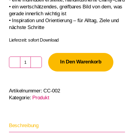
• ein wertschätzendes, greifbares Bild von dem, was
gerade innerlich wichtig ist
• Inspiration und Orientierung – für Alltag, Ziele und
nächste Schritte
Lieferzeit:
sofort Download
In Den Warenkorb
Gutschein
Clarity-
Card
Fragebogen
Artikelnummer:
CC-002
Menge
Kategorie:
Produkt
Beschreibung